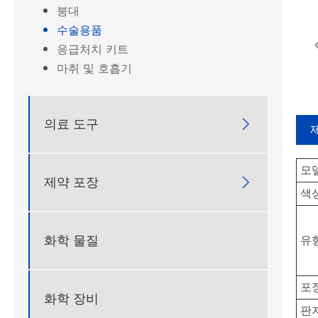
붕대
수술용품
응급처치 키트
마취 및 호흡기
의료 도구

모
제약 포장

색
화학 물질
유
포
화학 장비
판