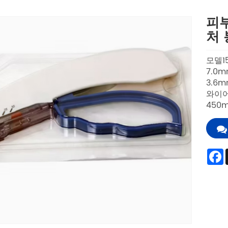
피부
처 
모델15
7.0m
3.6m
와이어
450