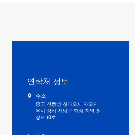
연락처 정보
주소

중국 산둥성 칭다오시 자오저
우시 상허 시범구 핵심 지역 창
장로 18호