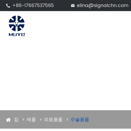
+86-17667537565
elina@signalchn.com


집
제품
의료용품
수술용품