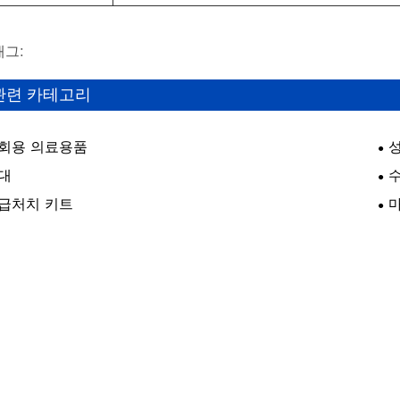
태그:
관련 카테고리
회용 의료용품
대
급처치 키트
마